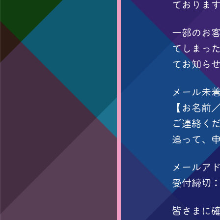
ておりま
一部のお
てしまっ
てお知ら
メール未
【お名前／
ご連絡く
追って、申
メールアドレス
受付締切：2
皆さまに