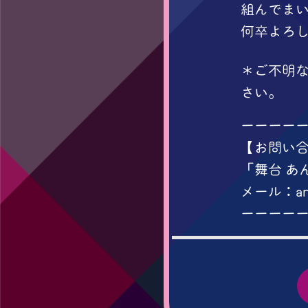
組んでま
何卒よろ
＊ご不明
さい。
ーーーー
【お問い
「舞台 あ
メール：anta
ーーーー