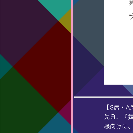
【S席・A
先日、『舞
様向けに、