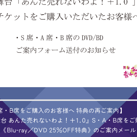
席・B席をご購入のお客様へ 特典の再ご案内】
台 あんた売れないわよ！＋1.0』S・A・B席を
《Blu-ray／DVD 25%OFF特典》のご案内メー