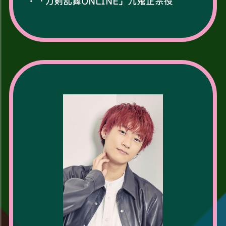
・「刀剣乱舞ONLINE」九鬼正宗役