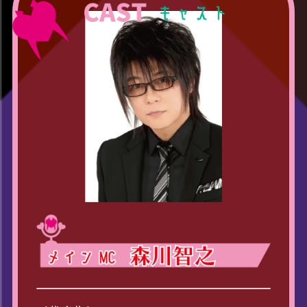
ON AIR
EPISODE
CAMPAIGN
SHARE してよ