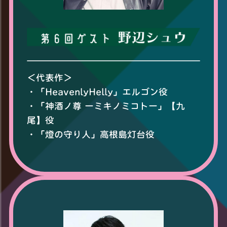
＜代表作＞
・「HeavenlyHelly」エルゴン役​
・「神酒ノ尊 ーミキノミコトー」【九
尾】役​
・「燈の守り人」高根島灯台役