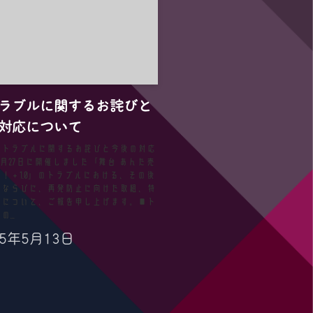
ラブルに関するお詫びと
対応について
.13公演トラブルに関するお詫びと今後の対応
4月27日に開催しました『舞台 あんた売
！＋1.0』のトラブルにおける、その後
況ならびに、再発防止に向けた取組、特
送について、ご報告申し上げます。■ト
...
25年5月13日