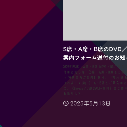
S席・A席・B席のDVD／
案内フォーム送付のお知
2025.5.13S席・A席・B席のDVD／BDご
付のお知らせ 【S席・A席・B席をご購
へ 特典の再ご案内】先日、『舞台 あ
いわよ！＋1.0』S・A・B席をご購入の
に、《Blu-ray／DVD 25%OFF特典》の
お送りして...
2025年5月13日