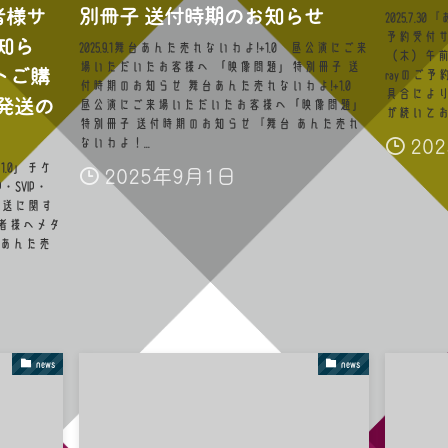
者様サ
別冊子 送付時期のお知らせ
2025.7.
予約受付サイ
知ら
2025.9.1舞台あんた売れないわよ!+1.0 昼公演にご来
（木）午前
場いただいたお客様へ 「映像問題」特別冊子 送
ットご購
rayのご
付時期のお知らせ 舞台あんた売れないわよ!+1.0
具合によ
発送の
昼公演にご来場いただいたお客様へ「映像問題」
が続いており
特別冊子 送付時期のお知らせ『舞台 あんた売れ
20
ないわよ！...
1.0」チケ
2025年9月1日
SVIP・
発送に関す
入者様へメタ
台あんた売
news
news