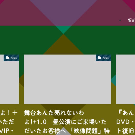
NEW
news
news
わよ！＋
舞台あんた売れないわ
『あん
いただ
よ!+1.0 昼公演にご来場いた
DVD・
VIP・
だいたお客様へ 「映像問題」特
ト復旧