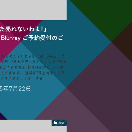
た売れないわよ!』
Blu-ray ご予約受付のご
2『あんた売れないわよ!』 DVD・Blu-ray ご予
゙案内 「あんた売れないわよ!」の DVDお
rayのご予約受付を【7月24日(木)】より開
ただきます。 当初は7月上旬中にご案
゙る予定でしたが、準備...
25年7月22日
news