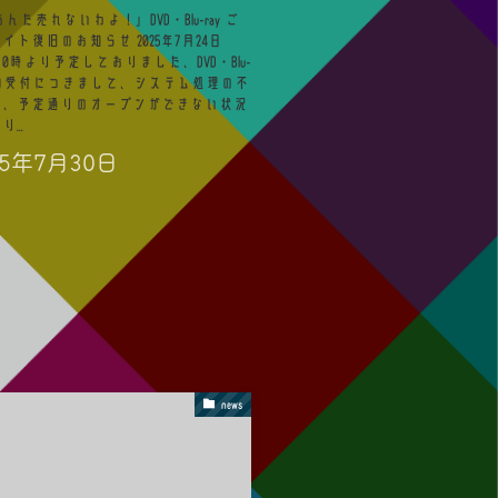
30『あんた売れないわよ！』DVD・Blu-ray ご
ト復旧のお知らせ 2025年7月24日
0時より予定しておりました、DVD・Blu-
予約受付につきまして、システム処理の不
り、予定通りのオープンができない状況
...
25年7月30日
news