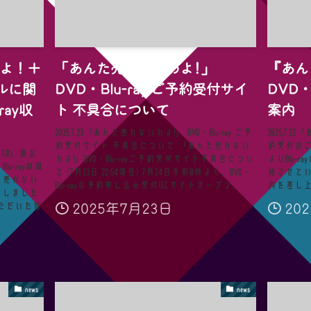
わよ！＋
「あんた売れないわよ!」
『あん
ルに関
DVD・Blu-ray ご予約受付サイ
DVD・
ray収
ト 不具合について
案内
2025.7.23「あんた売れないわよ!」 DVD・Blu-ray ご予
2025.7.2
約受付サイト 不具合について 「あんた売れない
約受付のこ
1.0」昼公
わよ!」DVD・Blu-rayご予約受付サイト不具合につい
よびBlu-
u-ray収録
て (7月23日 22:54現在) 7月24日午前0時より、DVD・
始させてい
た売れない
Blu-rayの予約申し込み受付(ECサイトオープン...
内を差し上け
たしました
2025年7月23日
20
ただいた皆
news
news