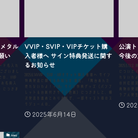
 メタル
VVIP・SVIP・VIPチケット購
公演ト
願い
入者様へ サイン特典発送に関す
今後の
るお知らせ
ルカード名入れ
2025.5
がございまし
について 
2025.6.14VVIP・SVIP・VIPチケット購入者様へ サイン
、VVIP
れないわよ
特典発送に関するお知らせ 現在、「舞台あんた
のお名前入
の対応状
売れないわよ！＋1.0」サイン特典グッズ（パンフ
》につきま
典物の発
レット＆台紙付きサイン色紙）につきまして、順
ラブル発生の
次発送を進めておりますが、一部キャスト様のス
20
ケジュールの...
2025年6月14日
news