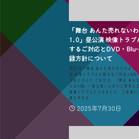
「舞台 あんた売れない
1.0」昼公演 映像トラブ
するご対応とDVD・Blu-
録方針について
2025.7.30「舞台 あんた売れないわよ！＋
演 映像トラブルに関するご対応とDVD・Bl
方針について このたび、『舞台 あん
わよ!+1.0』＜昼公演＞において発生い
映像トラブルにつきまして、ご来場い
様に多大な...
2025年7月30日